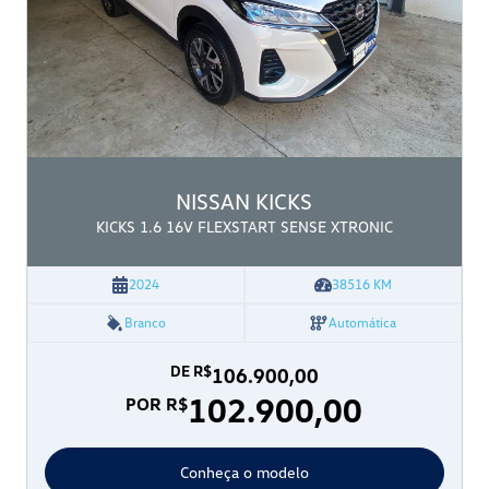
NISSAN
KICKS
KICKS 1.6 16V FLEXSTART SENSE XTRONIC
2024
38516
KM
Branco
Automática
DE R$
106.900,00
102.900,00
POR R$
Conheça o modelo