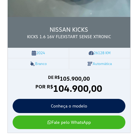
NISSAN
KICKS
KICKS 1.6 16V FLEXSTART SENSE XTRONIC
2024
26128
KM
Branco
Automática
DE R$
105.900,00
104.900,00
POR R$
Conheça o modelo
Fale pelo WhatsApp