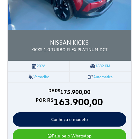
NISSAN
KICKS
KICKS 1.0 TURBO FLEX PLATINUM DCT
2026
1882
KM
Vermelho
Automática
DE R$
175.900,00
163.900,00
POR R$
Conheça o modelo
Fale pelo WhatsApp