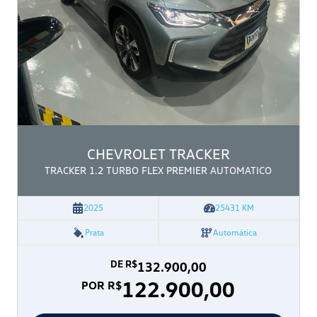
CHEVROLET
TRACKER
TRACKER 1.2 TURBO FLEX PREMIER AUTOMATICO
2025
25431
KM
Prata
Automática
DE R$
132.900,00
122.900,00
POR R$