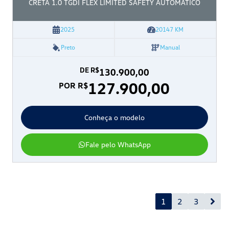
CRETA 1.0 TGDI FLEX LIMITED SAFETY AUTOMÁTICO
2025
20147
KM
Preto
Manual
DE R$
130.900,00
127.900,00
POR R$
Conheça o modelo
Fale pelo WhatsApp
1
2
3