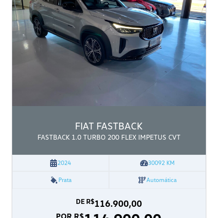
FIAT
FASTBACK
FASTBACK 1.0 TURBO 200 FLEX IMPETUS CVT
2024
30092
KM
Prata
Automática
DE R$
116.900,00
POR R$