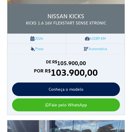
NISSAN
KICKS
KICKS 1.6 16V FLEXSTART SENSE XTRONIC
2024
43289
KM
Prata
Automática
DE R$
105.900,00
103.900,00
POR R$
Conheça o modelo
Fale pelo WhatsApp