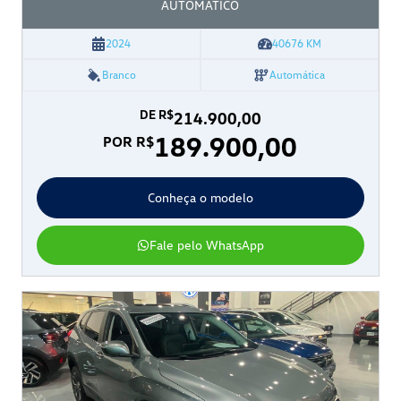
AUTOMATICO
2024
40676
KM
Branco
Automática
DE R$
214.900,00
189.900,00
POR R$
Conheça o modelo
Fale pelo WhatsApp